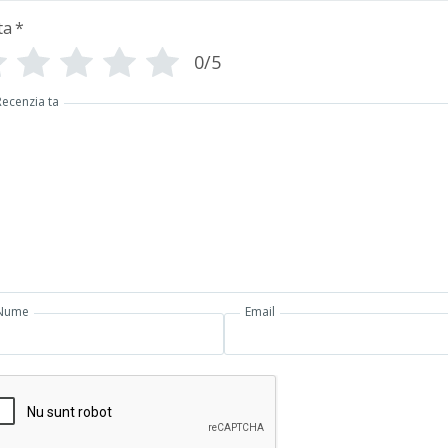
ta
*
0/5
Recenzia ta
Nume
Email