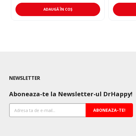
inițial
curent
a
este:
ADAUGĂ ÎN COȘ
fost:
249,00 lei.
361,00 lei.
NEWSLETTER
Aboneaza-te la Newsletter-ul DrHappy!
ABONEAZA-TE!