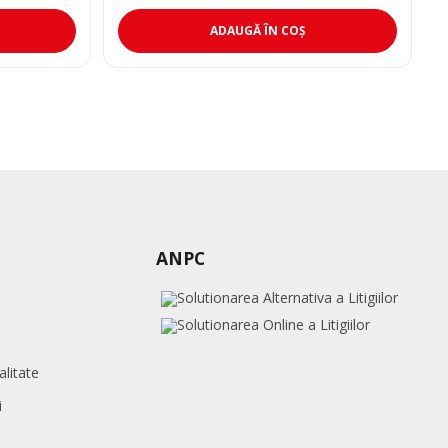
ADAUGĂ ÎN COȘ
ANPC
alitate
i