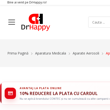
Bine ai venit pe DrHappy.ro!
Acasa
Produse
Despre Noi
Articole
Conta
Prima Pagină
Aparatura Medicala
Aparate Aerosoli
Ap
Aparatura Medicala
Orteze
Glucometre si teste de glicemie
Gulere Cervic
Ecografe
Orteze Pent
Monitoare Functii Vitale
Orteze Pentru
AVANTAJ LA PLATA ONLINE
Electrocardiografe
Orteze Pentr
10% REDUCERE LA PLATA CU CARDUL
Simulatoare
Orteze Pentru
Nu se aplică brandului CONTEC și nu se cumulează cu alte campanii
Electromiografe
Orteze Pentru
Pompe Infuzie
Accesorii Med