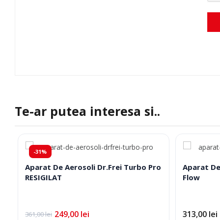
Te-ar putea interesa si..
-31%
Aparat De Aerosoli Dr.Frei Turbo Pro
Aparat De
RESIGILAT
Flow
249,00
lei
313,00
lei
361,00
lei
Prețul
Prețul