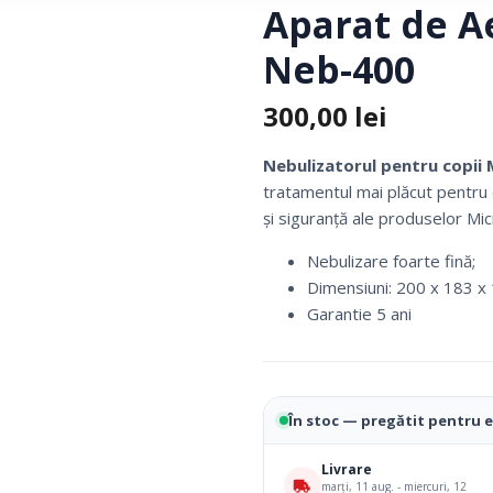
Aparat de Ae
Fotolii Rulante
Neb-400
Rampe
Accesorii Dispozitive
300,00
lei
Nebulizatorul pentru copii 
tratamentul mai plăcut pentru c
și siguranță ale produselor Micr
Nebulizare foarte fină;
Dimensiuni: 200 x 183 x
Garantie 5 ani
i Reabilitare Medicala
Mobilier Cabinete Medicale
În stoc — pregătit pentru 
 Medicale
Ingrijire Corporala
Livrare
marți, 11 aug. - miercuri, 12