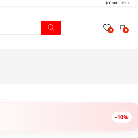
Contul Meu
0
0
Pachete Medicale
Pachete Ingrijire Medicala
Pachete Cardiologie
-10%