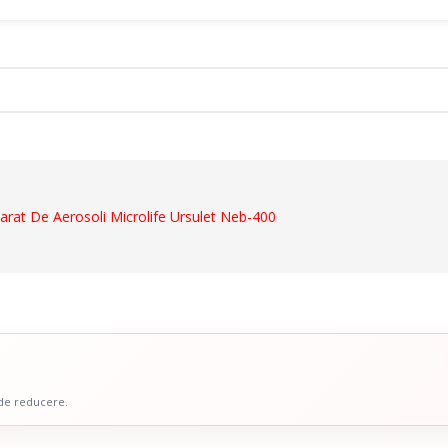
ct
arat De Aerosoli Microlife Ursulet Neb-400
Dispozitive De Mers
ale
Cadre De Mers
ru Abdomen
Carje
 Coloana Vertebrala
Bastoane
u Mana
Inaltatoare WC
 Picior
Scaune De Baie
 de reducere.
 Copii
Scaune Cu Toaleta
icale Pentru Recuperare Si
Rolatoare