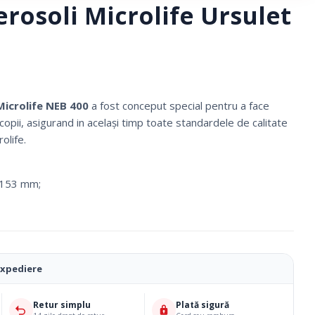
rosoli Microlife Ursulet
Microlife NEB 400
a fost conceput special pentru a face
opii, asigurand in același timp toate standardele de calitate
olife.
 153 mm;
Ciorapi Compresivi
expediere
Cosmetice Biounique
Retur simplu
Plată sigură