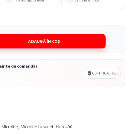
14 zile drept de retur
Card sau ramburs
ADAUGĂ ÎN COȘ
înainte de comandă?
CERTIFICAT ISO
 Microlife
,
Microlife Ursurlet
,
Neb 400