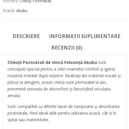
Etichetă:
Chiloți Postnatali
Brand:
Akuku
DESCRIERE
INFORMAȚII SUPLIMENTARE
RECENZII (0)
Chiloții Postnatali de Unică Folosință Akuku
sunt
concepuți special pentru a oferi mamelor confort și igienă
maximă imediat după naștere. Realizați din material moale și
plăcut la atingere, acești chiloți sunt permeabili la aer,
prevenind senzația de disconfort și favorizând circulația
aerului.
Sunt compatibili cu diferite tipuri de tampoane și absorbante
postnatale, fiind ideali atât pentru utilizarea acasă, cât și în
spital sau maternitate.