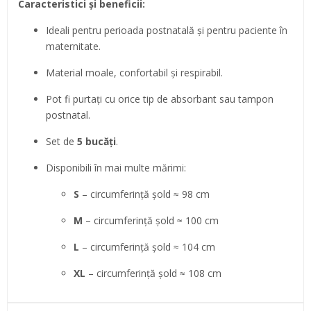
Caracteristici și beneficii:
Ideali pentru perioada postnatală și pentru paciente în
maternitate.
Material moale, confortabil și respirabil.
Pot fi purtați cu orice tip de absorbant sau tampon
postnatal.
Set de
5 bucăți
.
Disponibili în mai multe mărimi:
S
– circumferință șold ≈ 98 cm
M
– circumferință șold ≈ 100 cm
L
– circumferință șold ≈ 104 cm
XL
– circumferință șold ≈ 108 cm