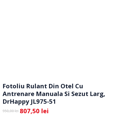
Fotoliu Rulant Din Otel Cu
Antrenare Manuala Si Sezut Larg,
DrHappy JL975-51
807,50
lei
950,00
lei
Prețul
Prețul