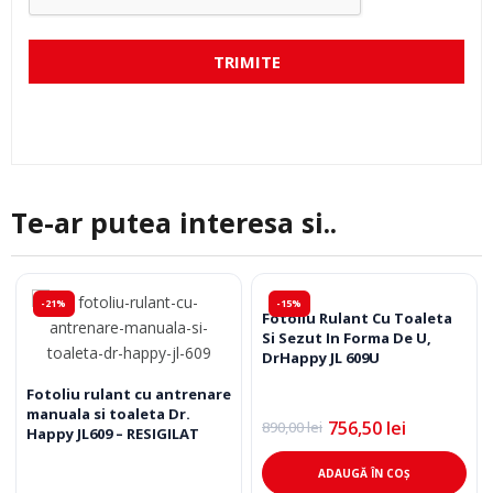
TRIMITE
Te-ar putea interesa si..
-21%
-15%
Fotoliu Rulant Cu Toaleta
Si Sezut In Forma De U,
DrHappy JL 609U
Fotoliu rulant cu antrenare
manuala si toaleta Dr.
756,50
lei
890,00
lei
Prețul
Prețul
Happy JL609 – RESIGILAT
inițial
curent
a
este:
ADAUGĂ ÎN COȘ
fost:
756,50 lei.