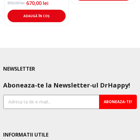
670,00
lei
850,00
lei
890,00 lei.
Prețul
Prețul
inițial
curent
a
este:
ADAUGĂ ÎN COȘ
fost:
670,00 lei.
850,00 lei.
NEWSLETTER
Aboneaza-te la Newsletter-ul DrHappy!
ABONEAZA-TE!
INFORMATII UTILE