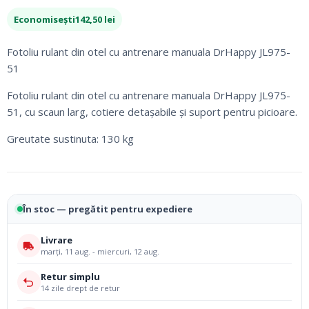
inițial
curent
Economisești
142,50
lei
a
este:
fost:
807,50 lei.
Fotoliu rulant din otel cu antrenare manuala DrHappy JL975-
950,00 lei.
51
Fotoliu rulant din otel cu antrenare manuala DrHappy JL975-
51, cu scaun larg, cotiere detașabile și suport pentru picioare.
Greutate sustinuta: 130 kg
În stoc — pregătit pentru expediere
Livrare
marți, 11 aug. - miercuri, 12 aug.
Retur simplu
14 zile drept de retur