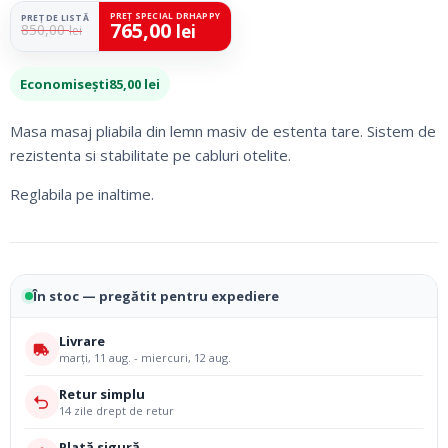
PREȚ SPECIAL DRHAPPY
PREȚ DE LISTĂ
765,00
lei
850,00
lei
Economisești
85,00
lei
Masa masaj pliabila din lemn masiv de estenta tare. Sistem de
rezistenta si stabilitate pe cabluri otelite.
Reglabila pe inaltime.
În stoc — pregătit pentru expediere
Livrare
marți, 11 aug. - miercuri, 12 aug.
Retur simplu
14 zile drept de retur
Plată sigură