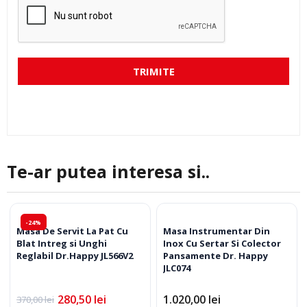
TRIMITE
Te-ar putea interesa si..
-24%
Masa De Servit La Pat Cu
Masa Instrumentar Din
Blat Intreg si Unghi
Inox Cu Sertar Si Colector
Reglabil Dr.Happy JL566V2
Pansamente Dr. Happy
JLC074
280,50
lei
1.020,00
lei
370,00
lei
Prețul
Prețul