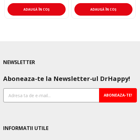
inițial
curent
a
este:
ADAUGĂ ÎN COȘ
ADAUGĂ ÎN COȘ
fost:
280,50 lei.
370,00 lei.
NEWSLETTER
Aboneaza-te la Newsletter-ul DrHappy!
ABONEAZA-TE!
INFORMATII UTILE