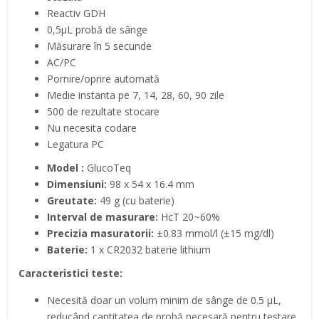
Reactiv GDH
0,5μL probă de sânge
Măsurare în 5 secunde
AC/PC
Pornire/oprire automată
Medie instanta pe 7, 14, 28, 60, 90 zile
500 de rezultate stocare
Nu necesita codare
Legatura PC
Model :
GlucoTeq
Dimensiuni:
98 x 54 x 16.4 mm
Greutate:
49 g (cu baterie)
Interval de masurare:
HcT 20~60%
Precizia masuratorii:
±0.83 mmol/l (±15 mg/dl)
Baterie:
1 x CR2032 baterie lithium
Caracteristici teste:
Necesită doar un volum minim de sânge de 0.5 μL,
reducând cantitatea de probă necesară pentru testare.