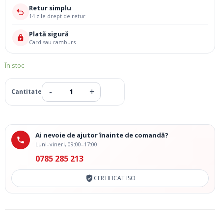
Retur simplu
14 zile drept de retur
Plată sigură
Card sau ramburs
În stoc
Ai nevoie de ajutor înainte de comandă?
Luni–vineri, 09:00–17:00
0785 285 213
CERTIFICAT ISO