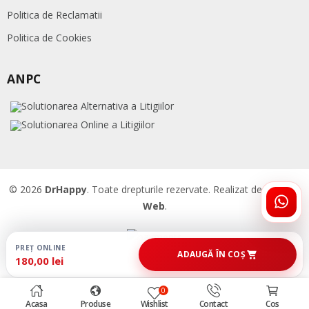
Politica de Reclamatii
Politica de Cookies
ANPC
© 2026
DrHappy
. Toate drepturile rezervate. Realizat de
Accent
Web
.
ÎNTR
DRHA
PREȚ ONLINE
ADAUGĂ ÎN COȘ
180,00 lei
0
Acasa
Produse
Wishlist
Contact
Cos