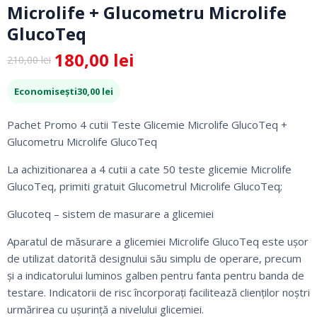
Microlife + Glucometru Microlife
GlucoTeq
180,00
lei
210,00
lei
Prețul
Prețul
inițial
curent
Economisești
30,00
lei
a
este:
fost:
180,00 lei.
Pachet Promo 4 cutii Teste Glicemie Microlife GlucoTeq +
210,00 lei.
Glucometru Microlife GlucoTeq
La achizitionarea a 4 cutii a cate 50 teste glicemie Microlife
GlucoTeq, primiti gratuit Glucometrul Microlife GlucoTeq;
Glucoteq – sistem de masurare a glicemiei
Aparatul de măsurare a glicemiei Microlife GlucoTeq este ușor
de utilizat datorită designului său simplu de operare, precum
și a indicatorului luminos galben pentru fanta pentru banda de
testare. Indicatorii de risc încorporați facilitează clienților noștri
urmărirea cu ușurință a nivelului glicemiei.