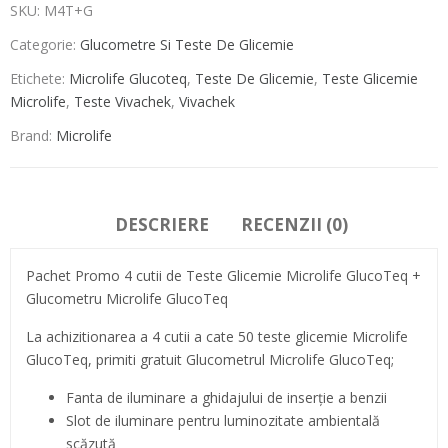
SKU:
M4T+G
Categorie:
Glucometre Si Teste De Glicemie
Etichete:
Microlife Glucoteq
,
Teste De Glicemie
,
Teste Glicemie
Microlife
,
Teste Vivachek
,
Vivachek
Brand:
Microlife
DESCRIERE
RECENZII (0)
Pachet Promo 4 cutii de Teste Glicemie Microlife GlucoTeq +
Glucometru Microlife GlucoTeq
La achizitionarea a 4 cutii a cate 50 teste glicemie Microlife
GlucoTeq, primiti gratuit Glucometrul Microlife GlucoTeq;
Fanta de iluminare a ghidajului de inserție a benzii
Slot de iluminare pentru luminozitate ambientală
scăzută