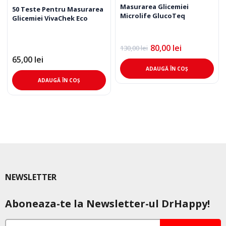
Masurarea Glicemiei
50 Teste Pentru Masurarea
Microlife GlucoTeq
Glicemiei VivaChek Eco
80,00
lei
130,00
lei
Prețul
Prețul
inițial
curent
65,00
lei
a
este:
ADAUGĂ ÎN COȘ
fost:
80,00 lei.
ADAUGĂ ÎN COȘ
130,00 lei.
NEWSLETTER
Aboneaza-te la Newsletter-ul DrHappy!