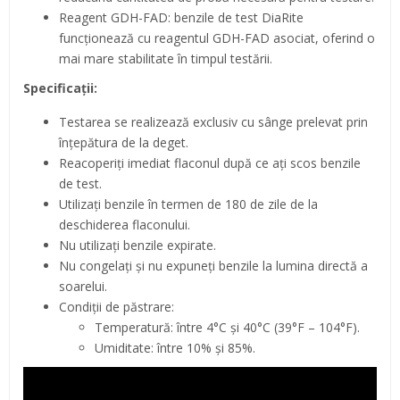
Reagent GDH-FAD: benzile de test DiaRite
funcționează cu reagentul GDH-FAD asociat, oferind o
mai mare stabilitate în timpul testării.
Specificații:
Testarea se realizează exclusiv cu sânge prelevat prin
înțepătura de la deget.
Reacoperiți imediat flaconul după ce ați scos benzile
de test.
Utilizați benzile în termen de 180 de zile de la
deschiderea flaconului.
Nu utilizați benzile expirate.
Nu congelați și nu expuneți benzile la lumina directă a
soarelui.
Condiții de păstrare:
Temperatură: între 4°C și 40°C (39°F – 104°F).
Umiditate: între 10% și 85%.