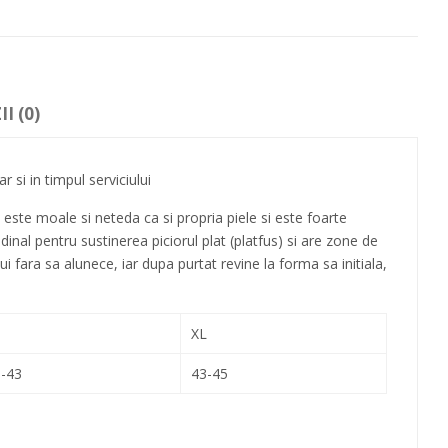
I (0)
r si in timpul serviciului
este moale si neteda ca si propria piele si este foarte
inal pentru sustinerea piciorul plat (platfus) si are zone de
 fara sa alunece, iar dupa purtat revine la forma sa initiala,
XL
-43
43-45