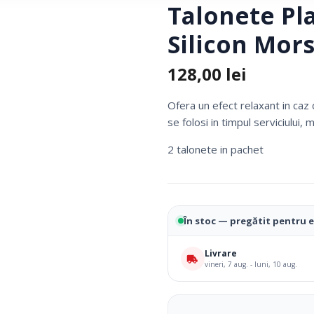
Talonete Pl
Fotolii Rulante
Silicon Mor
Rampe
Accesorii Dispozitive
128,00
lei
Ofera un efect relaxant in caz de
se folosi in timpul serviciului, 
2 talonete in pachet
În stoc — pregătit pentru 
i Reabilitare Medicala
Mobilier Cabinete Medicale
Livrare
vineri, 7 aug. - luni, 10 aug.
 Medicale
Ingrijire Corporala