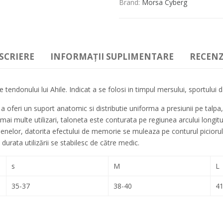
Brand:
Morsa Cyberg
SCRIERE
INFORMAȚII SUPLIMENTARE
RECENZI
e tendonului lui Ahile. Indicat a se folosi in timpul mersului, sportului da
oferi un suport anatomic si distributie uniforma a presiunii pe talpa, 
ai multe utilizari, taloneta este conturata pe regiunea arcului longitud
ienelor, datorita efectului de memorie se muleaza pe conturul piciorului
 durata utilizării se stabilesc de către medic.
s
M
L
35-37
38-40
41