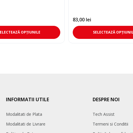
83,00
lei
Acest
ELECTEAZĂ OPȚIUNILE
SELECTEAZĂ OPȚIUNI
produs
are
mai
multe
variații.
Opțiunile
pot
fi
alese
în
INFORMATII UTILE
DESPRE NOI
pagina
produsului.
Modalitati de Plata
Tech Assist
Modalitati de Livrare
Termeni si Conditii