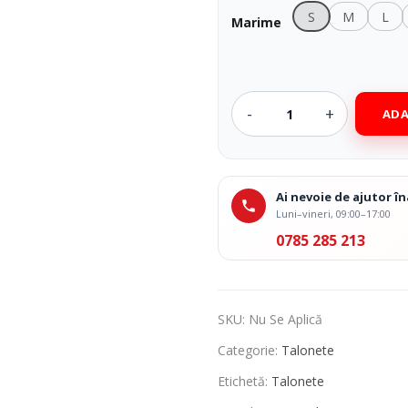
S
M
L
Marime
ADA
Ai nevoie de ajutor 
Luni–vineri, 09:00–17:00
0785 285 213
SKU:
Nu Se Aplică
Categorie:
Talonete
Etichetă:
Talonete