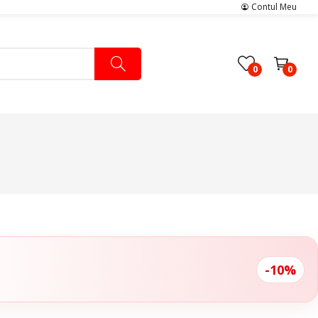
Contul Meu
0
0
Pachete Medicale
Pachete Ingrijire Medicala
Pachete Cardiologie
-10%