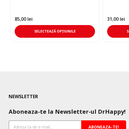
85,00
lei
31,00
lei
Acest
SELECTEAZĂ OPȚIUNILE
S
produs
are
mai
multe
variații.
Opțiunile
pot
fi
alese
în
NEWSLETTER
pagina
produsului.
Aboneaza-te la Newsletter-ul DrHappy!
ABONEAZA-TE!