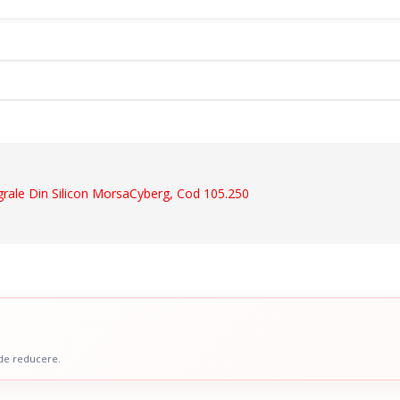
ct
grale Din Silicon MorsaCyberg, Cod 105.250
Dispozitive De Mers
ale
Cadre De Mers
ru Abdomen
Carje
 Coloana Vertebrala
Bastoane
u Mana
Inaltatoare WC
 Picior
Scaune De Baie
 de reducere.
 Copii
Scaune Cu Toaleta
icale Pentru Recuperare Si
Rolatoare