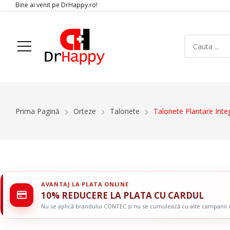
Bine ai venit pe DrHappy.ro!
Acasa
Produse
Despre Noi
Articole
Conta
Prima Pagină
Orteze
Talonete
Talonete Plantare Inte
Aparatura Medicala
Orteze
Glucometre si teste de glicemie
Gulere Cervic
Ecografe
Orteze Pent
Monitoare Functii Vitale
Orteze Pentru
AVANTAJ LA PLATA ONLINE
Electrocardiografe
Orteze Pentr
10% REDUCERE LA PLATA CU CARDUL
Simulatoare
Orteze Pentru
Nu se aplică brandului CONTEC și nu se cumulează cu alte campanii
Electromiografe
Orteze Pentru
Pompe Infuzie
Accesorii Med