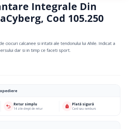
antare Integrale Din
saCyberg, Cod 105.250
 ciocuri calcanee si iritatii ale tendonului lui Ahile. Indicat a
mersului dar si in timp ce faceti sport.
expediere
Ciorapi Compresivi
Retur simplu
Plată sigură
14 zile drept de retur
Card sau ramburs
Cosmetice Biounique