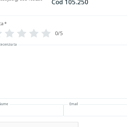
Cod 105.250
ta
*
0/5
Recenzia ta
Nume
Email