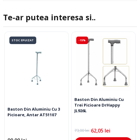
Te-ar putea interesa si..
STOC EPUIZAT
-15%
Baston Din Aluminiu Cu
Trei Picioare DrHappy
Baston Din Aluminiu Cu 3
JL926L
Picioare, Antar AT51107
62,05
lei
73,00
lei
Prețul
Prețul
inițial
curent