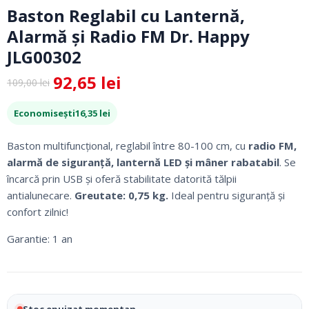
Baston Reglabil cu Lanternă,
Alarmă și Radio FM Dr. Happy
JLG00302
92,65
lei
109,00
lei
Prețul
Prețul
inițial
curent
Economisești
16,35
lei
a
este:
fost:
92,65 lei.
Baston multifuncțional, reglabil între 80-100 cm, cu
radio FM,
109,00 lei.
alarmă de siguranță, lanternă LED și mâner rabatabil
. Se
încarcă prin USB și oferă stabilitate datorită tălpii
antialunecare.
Greutate: 0,75 kg.
Ideal pentru siguranță și
confort zilnic!
Garantie: 1 an
Stoc epuizat momentan