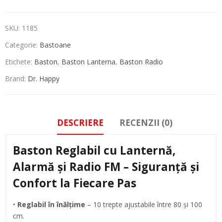
SKU:
1185
Categorie:
Bastoane
Etichete:
Baston
,
Baston Lanterna
,
Baston Radio
Brand:
Dr. Happy
DESCRIERE
RECENZII (0)
Baston Reglabil cu Lanternă,
Alarmă și Radio FM – Siguranță și
Confort la Fiecare Pas
•
Reglabil în înălțime
– 10 trepte ajustabile între 80 și 100
cm.