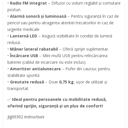
•
Radio FM integrat
– Difuzor cu volum reglabil și comutare
posturi.
•
Alarmă sonoră și luminoasă
– Pentru siguranță în caz de
pericol sau pentru atragerea atentiei trecatorilor in caz de
urgente medicale
•
Lanternă LED
– Asigură vizibilitate în condiții de lumină
redusă.
•
Mâner lateral rabatabil
– Oferă sprijin suplimentar.
•
Încărcare USB
– Mini mufă USB pentru reîncărcarea
bateriei (cablul de incarcare nu este inclus).
•
Amortizor antialunecare
– Pufer din cauciuc pentru
stabilitate sporită.
•
Greutate redusă
– Doar
0,75 kg
, ușor de utilizat și
transportat.
✅
Ideal pentru persoanele cu mobilitate redusă,
oferind sprijin, siguranță și un plus de confort!
jlg00302 instructiuni