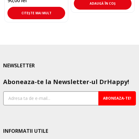
90,00
lei
a
este:
ADAUGĂ ÎN COȘ
fost:
62,05 lei.
73,00 lei.
CITEȘTE MAI MULT
NEWSLETTER
Aboneaza-te la Newsletter-ul DrHappy!
ABONEAZA-TE!
INFORMATII UTILE