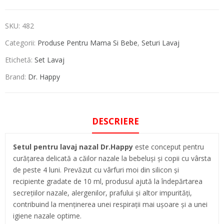
SKU:
482
Categorii:
Produse Pentru Mama Si Bebe
,
Seturi Lavaj
Etichetă:
Set Lavaj
Brand:
Dr. Happy
DESCRIERE
Setul pentru lavaj nazal Dr.Happy
este conceput pentru
curățarea delicată a căilor nazale la bebeluși și copii cu vârsta
de peste 4 luni. Prevăzut cu vârfuri moi din silicon și
recipiente gradate de 10 ml, produsul ajută la îndepărtarea
secrețiilor nazale, alergenilor, prafului și altor impurități,
contribuind la menținerea unei respirații mai ușoare și a unei
igiene nazale optime.