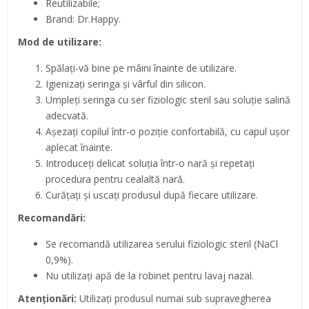
Reutilizabile;
Brand: Dr.Happy.
Mod de utilizare:
Spălați-vă bine pe mâini înainte de utilizare.
Igienizați seringa și vârful din silicon.
Umpleți seringa cu ser fiziologic steril sau soluție salină
adecvată.
Așezați copilul într-o poziție confortabilă, cu capul ușor
aplecat înainte.
Introduceți delicat soluția într-o nară și repetați
procedura pentru cealaltă nară.
Curățați și uscați produsul după fiecare utilizare.
Recomandări:
Se recomandă utilizarea serului fiziologic steril (NaCl
0,9%).
Nu utilizați apă de la robinet pentru lavaj nazal.
Atenționări:
Utilizați produsul numai sub supravegherea