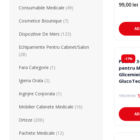
99,00
lei
Consumabile Medicale
(49)
Cosmetice Biounique
(7)
AD
Dispozitive De Mers
(123)
Echipamente Pentru Cabinet/Salon
(28)
-17%
Pachet 3
Fara Categorie
(1)
pentru M
Glicemiei
Igiena Orala
(2)
GlucoTeq
teste gr
Ingrijire Corporala
(1)
180,00
lei
Prețul
Prețul
inițial
curent
Mobilier Cabinete Medicale
(16)
a
este:
fost:
150,00 lei
AD
180,00 lei
Orteze
(206)
Pachete Medicale
(12)