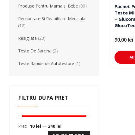
Produse Pentru Mama si Bebe
(89)
Pachet P
Teste Mi
Recuperare Si Reabilitare Medicala
+ Glucom
GlucoTe
(12)
Resigilate
(23)
90,00
lei
Teste De Sarcina
(2)
AD
Teste Rapide de Autotestare
(1)
FILTRU DUPA PRET
Pret:
10 lei
—
240 lei