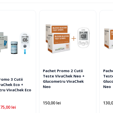
după
Fotolii Rulante
evaluarea
Rampe
medie
Accesorii Dispozitive
Pachet Promo 2 Cutii
Pach
Teste VivaChek Neo +
Test
romo 3 Cutii
Glucometru VivaChek
Gluc
i Reabilitare Medicala
Mobilier Cabinete Medicale
vaChek Eco +
Neo
Neo
ru VivaChek Eco
 Medicale
Ingrijire Corporala
150,00
lei
130,
175,00
lei