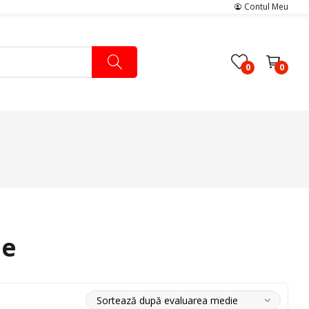
Contul Meu
0
0
Pachete Medicale
Pachete Ingrijire Medicala
Pachete Cardiologie
ie