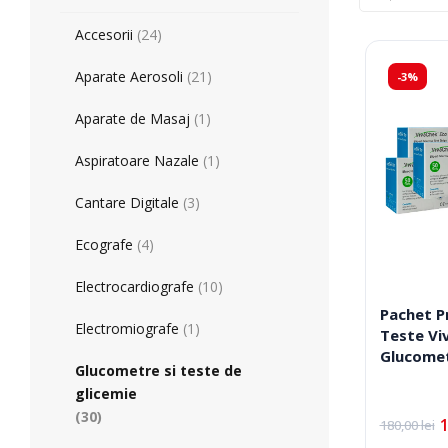
Tratament
Tensiometre
Accesorii
(24)
Talonete
Aparate Aerosoli
Aparate Aerosoli
(21)
-3%
Unitate Aspiratie
Pulsoximetre
Aparate de Masaj
(1)
Cantare Digitale
Stetoscoape
Aspiratoare Nazale
(1)
Termometre
Cantare Digitale
(3)
Pompe de San
Aparate de Masaj
Ecografe
(4)
Accesorii
Electrocardiografe
(10)
Pachet P
Echipamente Pentru Cabinet/Salon
Recuperare S
Electromiografe
(1)
Teste Vi
Glucomet
Glucometre si teste de
Produse Pentru Mama Si Bebe
Consumabile
glicemie
(30)
180,00
lei
Prețul
Prețul
inițial
curent