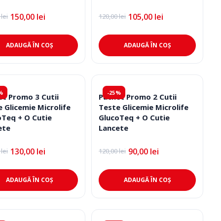
150,00
lei
105,00
lei
0
lei
120,00
lei
l
l
Prețul
Prețul
l
nt
inițial
curent
:
a
este:
0 lei.
fost:
105,00 lei.
ADAUGĂ ÎN COȘ
ADAUGĂ ÎN COȘ
0 lei.
120,00 lei.
%
-25%
et Promo 3 Cutii
Pachet Promo 2 Cutii
 Glicemie Microlife
Teste Glicemie Microlife
oTeq + O Cutie
GlucoTeq + O Cutie
ete
Lancete
130,00
lei
90,00
lei
0
lei
120,00
lei
l
l
Prețul
Prețul
l
nt
inițial
curent
:
a
este:
0 lei.
fost:
90,00 lei.
ADAUGĂ ÎN COȘ
ADAUGĂ ÎN COȘ
0 lei.
120,00 lei.