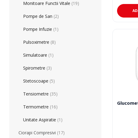
Teste Rapide De Autotestare
Resigilate
Monitoare Functii Vitale
(19)
a
este:
fost:
175,00 lei
AD
180,00 lei
Pompe de San
(2)
Pompe Infuzie
(1)
Pulsoximetre
(8)
Simulatoare
(1)
Spirometre
(3)
Stetoscoape
(5)
Tensiometre
(35)
Glucomet
Termometre
(16)
Unitate Aspiratie
(1)
Ciorapi Compresivi
(17)