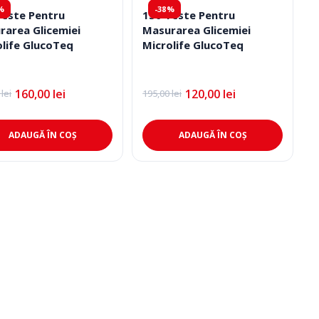
%
-38%
Teste Pentru
150 Teste Pentru
rarea Glicemiei
Masurarea Glicemiei
olife GlucoTeq
Microlife GlucoTeq
160,00
lei
120,00
lei
0
lei
195,00
lei
l
l
Prețul
Prețul
l
nt
inițial
curent
:
a
este:
0 lei.
fost:
120,00 lei.
ADAUGĂ ÎN COȘ
ADAUGĂ ÎN COȘ
0 lei.
195,00 lei.