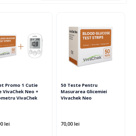
et Promo 1 Cutie
50 Teste Pentru
e VivaChek Neo +
Masurarea Glicemiei
ometru VivaChek
Vivachek Neo
Ciorapi Compresivi
Cosmetice Biounique
00
lei
70,00
lei