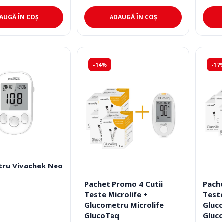
.
ADAUGĂ ÎN COȘ
AUGĂ ÎN COȘ
.
-14%
-17
ru Vivachek Neo
Pachet Promo 4 Cutii
Pach
Teste Microlife +
Teste
Glucometru Microlife
Gluc
GlucoTeq
Gluc