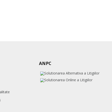
ANPC
alitate
i