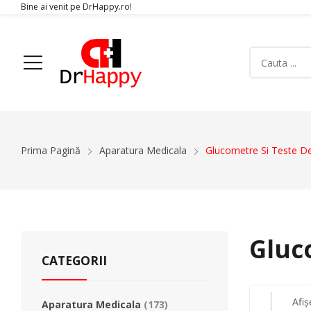
Bine ai venit pe DrHappy.ro!
Acasa
Produse
Despre Noi
Articole
Conta
Prima Pagină
Aparatura Medicala
Glucometre Si Teste De
Aparatura Medicala
Orteze
Glucometre si teste de glicemie
Gulere Cervic
Ecografe
Orteze Pent
Monitoare Functii Vitale
Orteze Pentru
Gluc
Electrocardiografe
Orteze Pentr
CATEGORII
Simulatoare
Orteze Pentru
Electromiografe
Orteze Pentru
Afiș
Aparatura Medicala
(173)
Pompe Infuzie
Accesorii Med