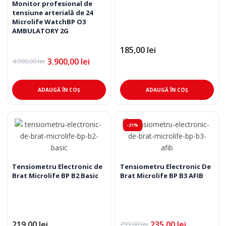
Opț
Monitor profesional de
tensiune arterială de 24
pot
Microlife WatchBP O3
fi
AMBULATORY 2G
ale
185,00
lei
în
3.900,00
lei
pag
4.900,00
lei
Prețul
Prețul
inițial
curent
pro
a
este:
fost:
3.900,00 lei.
ADAUGĂ ÎN COȘ
ADAUGĂ ÎN COȘ
4.900,00 lei.
-21%
Tensiometru Electronic de
Tensiometru Electronic De
Brat Microlife BP B2 Basic
Brat Microlife BP B3 AFIB
219,00
lei
235,00
lei
299,00
lei