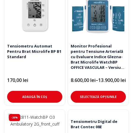
Tensiometru Automat
Monitor Profesional
Pentru Brat Microlife BP B1
pentru Tensiune Arterială
Standard
cu Evaluare Indice Glezna-
Brat Microlife WatchBP
OFFICE VASCULAR – Versiune
ABI
170,00
lei
8.600,00
lei
–
13.900,00
lei
Interval
de
prețuri:
Ace
8.600,00 lei
ADAUGĂ ÎN COȘ
SELECTEAZĂ OPȚIUNILE
până
pro
la
are
13.900,00 lei
mai
-20%
mul
Tensiometru Digital de
Brat Contec 08E
varia