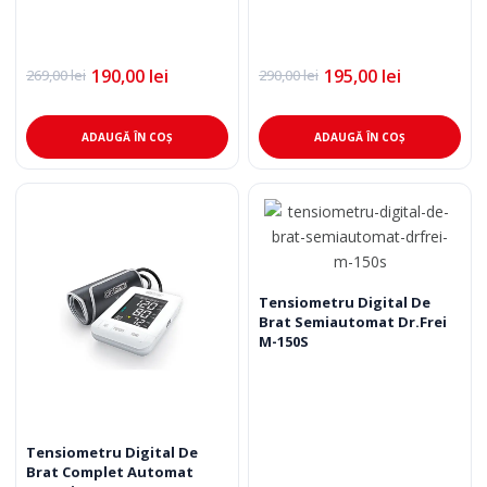
190,00
lei
195,00
lei
269,00
lei
290,00
lei
Prețul
Prețul
Prețul
Prețul
inițial
curent
inițial
curent
a
este:
a
este:
fost:
190,00 lei.
fost:
195,00 lei.
ADAUGĂ ÎN COȘ
ADAUGĂ ÎN COȘ
269,00 lei.
290,00 lei.
Tensiometru Digital De
Brat Semiautomat Dr.Frei
M-150S
Tensiometru Digital De
Brat Complet Automat