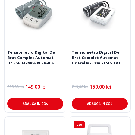
Tensiometru Digital De
Tensiometru Digital De
Brat Complet Automat
Brat Complet Automat
Dr.Frei M-200A RESIGILAT
Dr.Frei M-300A RESIGILAT
149,00
lei
159,00
lei
205,00
lei
219,00
lei
Prețul
Prețul
Prețul
Prețul
inițial
curent
inițial
curent
a
este:
a
este:
fost:
149,00 lei.
fost:
159,00 lei.
ADAUGĂ ÎN COȘ
ADAUGĂ ÎN COȘ
205,00 lei.
219,00 lei.
-22%