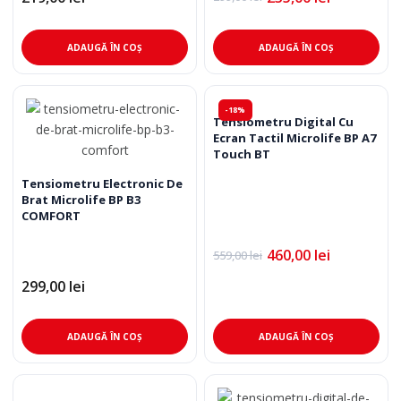
Prețul
Prețul
inițial
curent
a
este:
fost:
235,00 lei.
ADAUGĂ ÎN COȘ
ADAUGĂ ÎN COȘ
299,00 lei.
-18%
Tensiometru Digital Cu
Ecran Tactil Microlife BP A7
Touch BT
Tensiometru Electronic De
Brat Microlife BP B3
COMFORT
460,00
lei
559,00
lei
Prețul
Prețul
inițial
curent
299,00
lei
a
este:
fost:
460,00 lei.
559,00 lei.
ADAUGĂ ÎN COȘ
ADAUGĂ ÎN COȘ